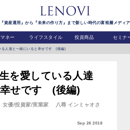
『資産運用』から『未来の作り方』まで新しい時代の富裕層メディ
マネー
ライフスタイル
投資商品
セミナ
る人達と一緒にいると幸せです (後編)
生を愛している人達
幸せです (後編)
e vol.2 女優/投資家/実業家 八尋 インミャオさ
Sep 26 2018