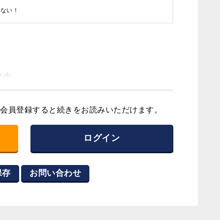
らない！
達
会員登録すると続きをお読みいただけます。
ログイン
気はいかがでしたか。
保存
お問い合わせ
一番好きなんですよ。そこに魂がある気がし
カット」までの時間が一番自分らしく感じま