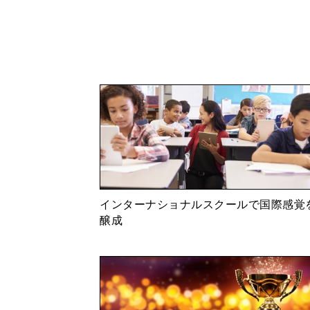
ほぼそのままですね。
―それはすごいですね！
レギュラーの方々は私たちのこ
んですよ。それはほんとに経験と
を見て、この人だったらこの質問
するんです。
インターナショナルスクールで国際感覚
醸成
そして、会話が進まない時も、
る、例えば、黒人で日本育ちの方
が、途中で「お前日本語うますぎ