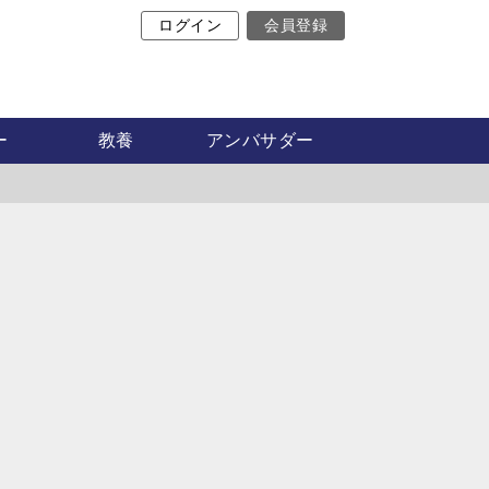
ログイン
会員登録
ア
ー
教養
アンバサダー