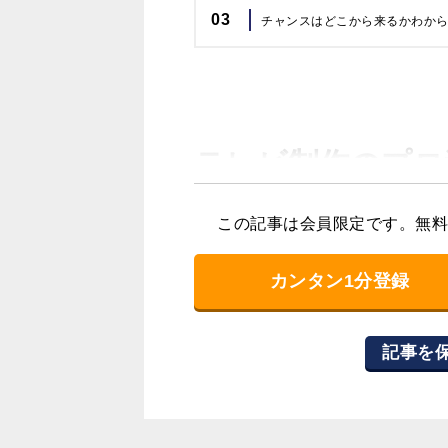
03
チャンスはどこから来るかわか
テレビ制作のプロ
この記事は会員限定です。
無料
カンタン1分登録
―テレビに出演されたときの雰囲
記事を
自分はカメラの前で演じる時が
て。「よーいアクション」から「
す。