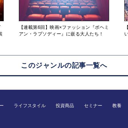
ゴ
【連載第6回】映画×ファッション『ボヘミ
装
アン・ラプソディー』に嵌る大人たち！
このジャンルの記事一覧へ
ー
ライフスタイル
投資商品
セミナー
教養
海外との違い