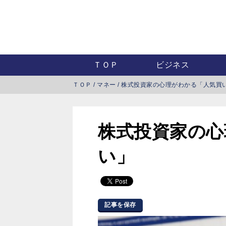
ＴＯＰ
ビジネス
ＴＯＰ
/
マネー
/
株式投資家の心理がわかる「人気買
株式投資家の心
い」
記事を保存